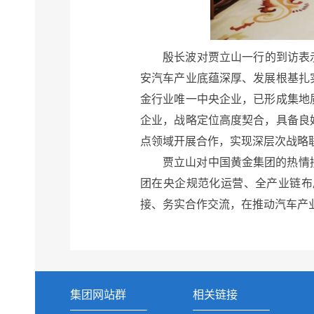
殷长波对贾立山一行的到访表
安汽车产业底蕴深厚、发展根基扎
金行业唯一中央企业，已形成集地
企业，战略定位高度契合，具备良
点领域开展合作，实现深层次战略
贾立山对中国黄金集团的热情
团在央企规范化运营、全产业链布
接、务实合作交流，在推动汽车产
集团网站群
相关链接