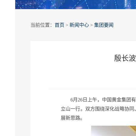
当前位置：
首页
>
新闻中心
>
集团要闻
殷长波
6月26日上午，中国黄金集
立山一行。双方围绕深化战略协同
展新思路。